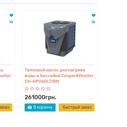
ва
Тепловой насос для нагрева
Тепловой
unter
воды в бассейне Cooper&Hunter
воды в б
CH-HP060LTIRM
CH-HP07
261000грн.
277000
заказ
В корзину
Быстрый заказ
В кор