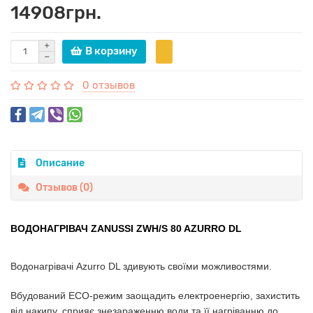
14908грн.
В корзину
0 отзывов
Описание
Отзывов (0)
ВОДОНАГРІВАЧ ZANUSSI ZWH/S 80 AZURRO DL
Водонагрівачі Azurro DL здивують своїми можливостями.
Вбудований ECO-режим заощадить електроенергію, захистить
від накипу, сприяє знезараженню води та її нагріванню до