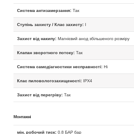
Система антизамерзання:
Так
Ступінь захисту / Клас захисту:
I
Захист від накипу:
Магнієвий анод збільшеного розміру
Клапан зворотного потоку:
Так
Система самодіагностики несправності:
Ні
Клас пиловологозахищеності:
IPX4
Захист від перегріву:
Так
Монтажні
мін. робочий тиск:
0.8 БАР бар