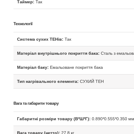
Таймер:
Так
Технології
Система сухих ТЕНів:
Так
Матеріал внутрішнього покриття бака:
Сталь з емальов
Матеріал баку:
Емальоване покриття бака
Тип нагрівального елемента:
СУХИЙ ТЕН
Вага та габарити товару
Габаритні розміри товару (В*Ш*Г):
0.890*0.555*0.350 м
Вага товару (нетто):
27,8 кг